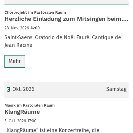
Datum: 28. November 2026
:
Chorprojekt im Pastoralen Raum
Herzliche Einladung zum Mitsingen beim....
28. Nov. 2026 14:00
Saint-Saëns: Oratorio de Noël Fauré: Cantique de
Jean Racine
Mehr
3
Okt. 2026
Samstag
Datum: 3. Oktober 2026
:
Musik im Pastoralen Raum
KlangRäume
3. Okt. 2026 17:00
„KlangRäume“ ist eine Konzertreihe, die