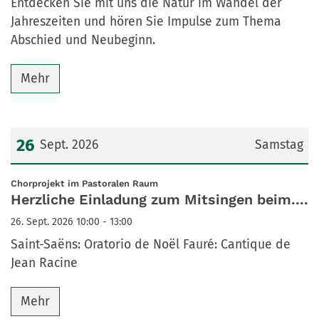
Entdecken Sie mit uns die Natur im Wandel der
Jahreszeiten und hören Sie Impulse zum Thema
Abschied und Neubeginn.
Mehr
26
Sept. 2026
Samstag
Datum: 26. September 2026
:
Chorprojekt im Pastoralen Raum
Herzliche Einladung zum Mitsingen beim....
26. Sept. 2026 10:00 - 13:00
Saint-Saëns: Oratorio de Noël Fauré: Cantique de
Jean Racine
Mehr