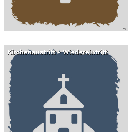
© s
Kirchenaustritt - Wiedereintritt