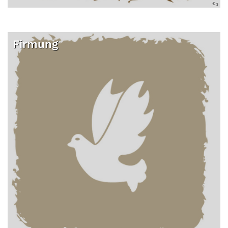
© s
Firmung