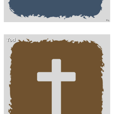
© s
Tod