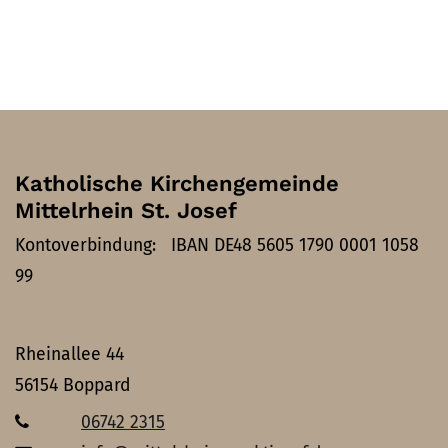
Katholische Kirchengemeinde
Mittelrhein St. Josef
Kontoverbindung: IBAN DE48 5605 1790 0001 1058
99
Rheinallee 44
56154
Boppard
06742 2315