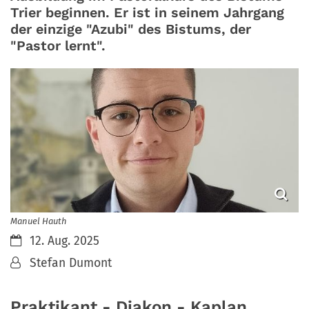
Trier beginnen. Er ist in seinem Jahrgang
der einzige "Azubi" des Bistums, der
"Pastor lernt".
Manuel Hauth
Datum:
12. Aug. 2025
Von:
Stefan Dumont
Praktikant - Diakon - Kaplan